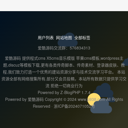
用户列表
网站地图
全部标签
爱酷源码交流群：576834313
爱酷源码 提供程式cms X5cms音乐模版 苹果cms模板,wordpress主
题,discuz等模板下载,更有各类传奇脚本、传奇素材、登录器皮肤、教
程,我们致力打造一个优秀的建站资源分享与技术交流学习平台。 本站
资源全部有网络搜集所有,部分又会员投稿，本站所有数据只提供学习交
流 拒绝一切商业行为
Powered by
Z-BlogPHP 1.7.4
Powered by 爱酷源码 Copyright © 2024 www.p938.com All Rights
Reserved ·
浙ICP备2024071052号