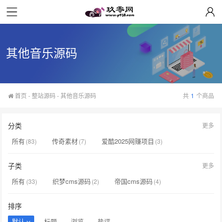
其他音乐源码
首页
-
整站源码
-
其他音乐源码
共
1
个商品
分类
更多
所有
传奇素材
爱酷2025网赚项目
(83)
(7)
(3)
传奇引擎/脚本
传奇皮肤/网站
音乐模板/插件
(7)
(0)
(17)
子类
更多
整站源码
模版主题
(33)
(15)
所有
织梦cms源码
帝国cms源码
(33)
(2)
(4)
phpcms源码
Yzmcms源码
Thinkphp源码
(0)
(1)
(8)
排序
其他音乐源码
其他整站源码
(1)
(16)
默认
标题
浏览
热评