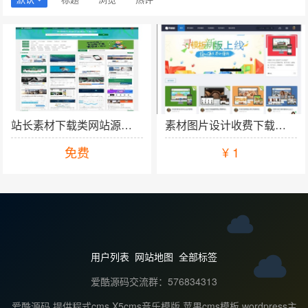
加入购物车
站长素材下载类网站源码（带会员充值系统） 源码下载站织梦模板
素材图片设计收费下载站源码 素材模版资源网站源码
免费
¥
1
用户列表
网站地图
全部标签
爱酷源码交流群：576834313
爱酷源码 提供程式cms X5cms音乐模版 苹果cms模板,wordpress主