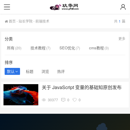
首页
-
站长学院
-
前端技术
共
1
篇
分类
更多
所有
技术教程
SEO优化
cms教程
(20)
(7)
(7)
(3)
实用代码
网络资源
前端技术
(2)
(0)
(1)
排序
默认
标题
浏览
热评
关于 JavaScript 变量的基础知原创发布
30377
0
0