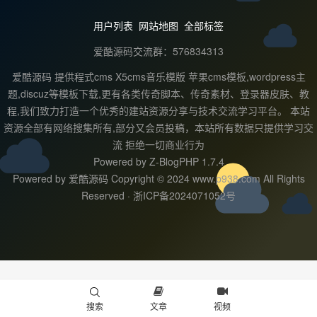
用户列表
网站地图
全部标签
爱酷源码交流群：576834313
爱酷源码 提供程式cms X5cms音乐模版 苹果cms模板,wordpress主
题,discuz等模板下载,更有各类传奇脚本、传奇素材、登录器皮肤、教
程,我们致力打造一个优秀的建站资源分享与技术交流学习平台。 本站
资源全部有网络搜集所有,部分又会员投稿，本站所有数据只提供学习交
流 拒绝一切商业行为
Powered by
Z-BlogPHP 1.7.4
Powered by 爱酷源码 Copyright © 2024 www.p938.com All Rights
Reserved ·
浙ICP备2024071052号
搜索
文章
视频