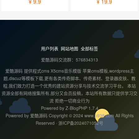
¥
9.9
¥
19.9
用户列表
网站地图
全部标签
爱酷源码交流群：576834313
爱酷源码 提供程式cms X5cms音乐模版 苹果cms模板,wordpress主
题,discuz等模板下载,更有各类传奇脚本、传奇素材、登录器皮肤、教
程,我们致力打造一个优秀的建站资源分享与技术交流学习平台。 本站
资源全部有网络搜集所有,部分又会员投稿，本站所有数据只提供学习交
流 拒绝一切商业行为
Powered by
Z-BlogPHP 1.7.4
Powered by 爱酷源码 Copyright © 2024 www.p938.com All Rights
Reserved ·
浙ICP备2024071052号