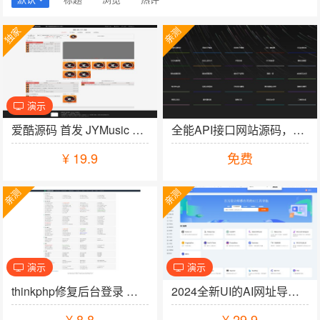
独家
亲测
演示
加入购物车
爱酷源码 首发 JYMusic 二开 dj520音乐程序
全能API接口网站源码，包含多种实用接口，可自定义后台功能
¥
19.9
免费
亲测
亲测
演示
演示
加入购物车
thinkphp修复后台登录 打造自己的站长在线工具箱修复版
2024全新UI的AI网址导航系统源码 基于Thinkphp6框架
¥
8.8
¥
29.9