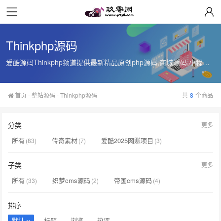
Thinkphp源码
爱酷源码Thinkphp频道提供最新精品原创php源码,商城源码,小程序源码,微信公众号源码。
首页
-
整站源码
-
Thinkphp源码
共
8
个商品
分类
更多
所有
传奇素材
爱酷2025网赚项目
(83)
(7)
(3)
传奇引擎/脚本
传奇皮肤/网站
音乐模板/插件
(7)
(0)
(17)
子类
更多
整站源码
模版主题
(33)
(15)
所有
织梦cms源码
帝国cms源码
(33)
(2)
(4)
phpcms源码
Yzmcms源码
Thinkphp源码
(0)
(1)
(8)
排序
其他音乐源码
其他整站源码
(1)
(16)
默认
标题
浏览
热评