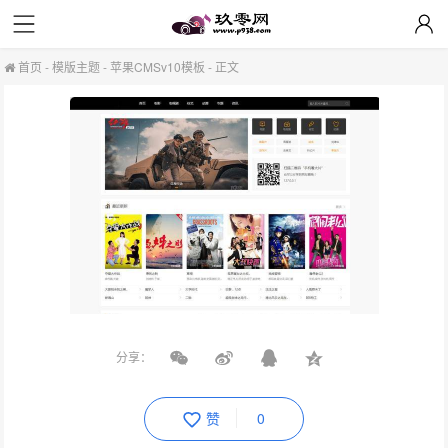
首页
-
模版主题
-
苹果CMSv10模板
-
正文
分享：
赞
0