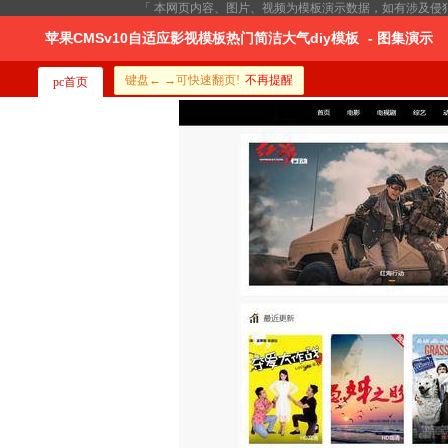
「 本网页内容、图片、视频为模板演示数据，如有涉及侵
苹果CMSv10自适应影视模板热门简洁大气diy模板
- 图集演示
键盘← →可快速翻页!
不再提醒
pc首页