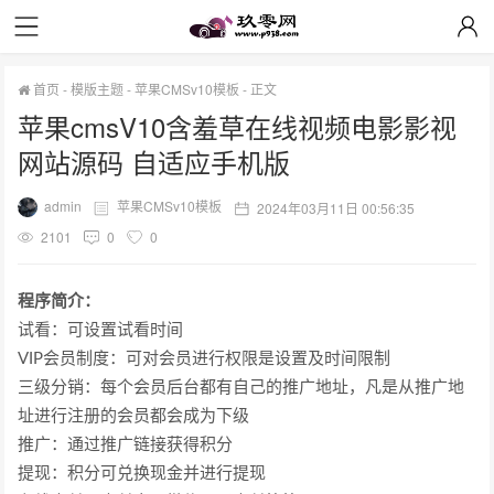
首页
-
模版主题
-
苹果CMSv10模板
-
正文
苹果cmsV10含羞草在线视频电影影视
网站源码 自适应手机版
admin
苹果CMSv10模板
2024年03月11日 00:56:35
2101
0
0
程序简介
：
试看：可设置试看时间
VIP会员制度：可对会员进行权限是设置及时间限制
三级分销：每个会员后台都有自己的推广地址，凡是从推广地
址进行注册的会员都会成为下级
推广：通过推广链接获得积分
提现：积分可兑换现金并进行提现