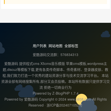
用户列表
网站地图
全部标签
爱酷源码交流群：576834313
爱酷源码 提供程式cms X5cms音乐模版 苹果cms模板,wordpress主
题,discuz等模板下载,更有各类传奇脚本、传奇素材、登录器皮肤、教
程,我们致力打造一个优秀的建站资源分享与技术交流学习平台。 本站
资源全部有网络搜集所有,部分又会员投稿，本站所有数据只提供学习交
流 拒绝一切商业行为
Powered by
Z-BlogPHP 1.7.4
Powered by 爱酷源码 Copyright © 2024 www.p938.com All Rights
Reserved ·
浙ICP备2024071052号