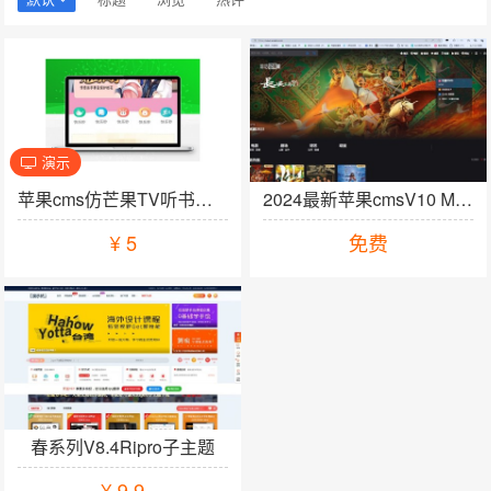
演示
加入购物车
苹果cms仿芒果TV听书模板电脑版手机版精美UI影视网站模板
2024最新苹果cmsV10 MXone 10.8模板独家版本
¥
5
免费
加入购物车
春系列V8.4Ripro子主题
¥
9.9