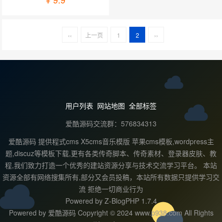
‹‹
上一页
1
2
››
用户列表
网站地图
全部标签
爱酷源码交流群：576834313
爱酷源码 提供程式cms X5cms音乐模版 苹果cms模板,wordpress主
题,discuz等模板下载,更有各类传奇脚本、传奇素材、登录器皮肤、教
程,我们致力打造一个优秀的建站资源分享与技术交流学习平台。 本站
资源全部有网络搜集所有,部分又会员投稿，本站所有数据只提供学习交
流 拒绝一切商业行为
Powered by
Z-BlogPHP 1.7.4
Powered by 爱酷源码 Copyright © 2024 www.p938.com All Rights