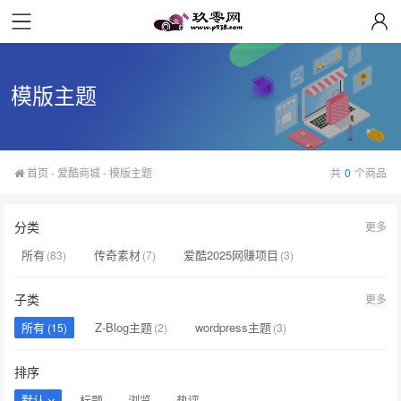
模版主题
首页
-
爱酷商城
-
模版主题
共
0
个商品
分类
更多
所有
传奇素材
爱酷2025网赚项目
(83)
(7)
(3)
传奇引擎/脚本
传奇皮肤/网站
音乐模板/插件
(7)
(0)
(17)
子类
更多
整站源码
模版主题
(33)
(15)
所有
Z-Blog主题
wordpress主题
(15)
(2)
(3)
苹果CMSv10模板
(10)
排序
默认
标题
浏览
热评