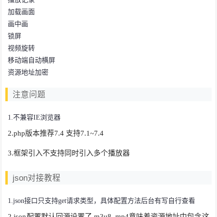
加载画面
画中画
锁屏
视频旋转
移动端自动横屏
资源地址加密
注意问题
1.不兼容IE浏览器
2.php版本推荐7.4 支持7.1~7.4
3.框架引入不支持同时引入多个播放器
json对接教程
1.json接口只支持get请求类型，具体配置方法后台有写自行查看
2.json配置默认回源设置了.m3u8,.mp4意味着资源地址中包含这