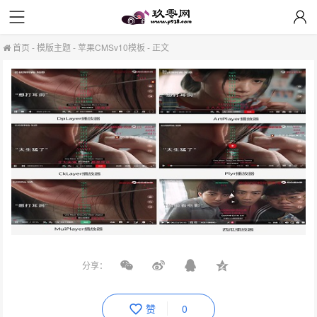
首页
-
模版主题
-
苹果CMSv10模板
-
正文
分享：
赞
0