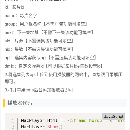
id：影片id
name：影片名字
group：用户组名称【不需广告功能可填空】
next：下一集地址【不需下一集该功能可填空】
sid：片源【不需选集该功能可填空】
nid：集数【不需选集该功能可填空】
api：选集内容获取api【不需选集该功能可填空】
dmId：自定义弹幕id【可以根据影片id+集数设置id】
2.将选集列表api上传到使用播放器的网站中，直接跟目录解压
即可。
3.打开苹果cms后台添加播放器即可
播放器代码
JavaScript
MacPlayer
.
Html 
=
'<iframe border="0" src=
MacPlayer
.
Show
(
)
;